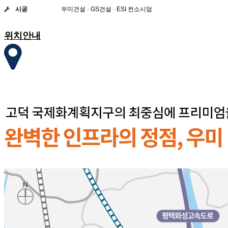
시공
우미건설 · GS건설 · ESI 컨소시엄
위치안내