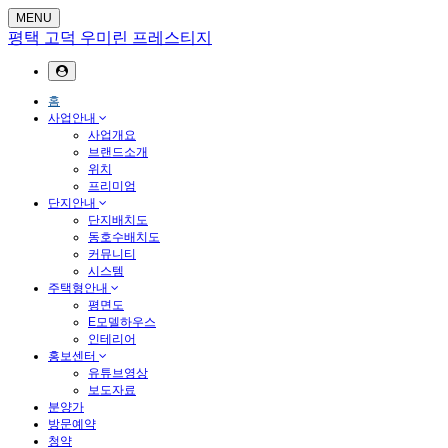
MENU
평택 고덕 우미린 프레스티지
홈
사업안내
사업개요
브랜드소개
위치
프리미엄
단지안내
단지배치도
동호수배치도
커뮤니티
시스템
주택형안내
평면도
E모델하우스
인테리어
홍보센터
유튜브영상
보도자료
분양가
방문예약
청약