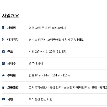
평택 고덕 우미린 프레스티지
사업개요
사업명
평택 고덕 우미 린 프레스티지
대지위치
경기도 평택시 고덕국제화계획지구 A-36BL
규모
지하 2층 ~ 지상 20층, 11개동
세대수
총 743세대
주택형
전용 84㎡ · 94㎡ · 101㎡ · 111㎡
교통환경
고덕국제신도시 중심 입지 · 삼성전자 평택캠퍼스 인접 · 광역
시행
우미건설 컨소시엄